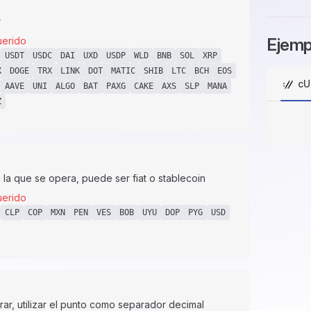
r
erido
Ejemp
USDT
USDC
DAI
UXD
USDP
WLD
BNB
SOL
XRP
X
DOGE
TRX
LINK
DOT
MATIC
SHIB
LTC
BCH
EOS
cU
AAVE
UNI
ALGO
BAT
PAXG
CAKE
AXS
SLP
MANA
Z
la que se opera, puede ser fiat o stablecoin
erido
CLP
COP
MXN
PEN
VES
BOB
UYU
DOP
PYG
USD
ar, utilizar el punto como separador decimal