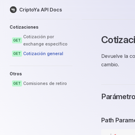
CriptoYa API Docs
Skip to content
Sidebar Navigation
Cotizaciones
Cotizac
Cotización por
GET
exchange específico
Cotización general
GET
Devuelve la co
cambio.
Otros
Comisiones de retiro
GET
Parámetr
Path Param