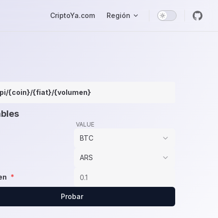
Main Navigation
CriptoYa.com
Región
pi/{coin}/{fiat}/{volumen}
ables
VALUE
BTC
ARS
en
*
Probar