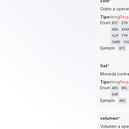
coin
*
Cripto a opera
Tipo
string
Requ
Enum
BTC
ETH
ADA
AVA
XLM
FTM
SAND
CH
Ejemplo
BTC
fiat
*
Moneda contra 
Tipo
string
Requ
Enum
ARS
BRL
EUR
Ejemplo
ARS
volumen
*
Volumen a oper