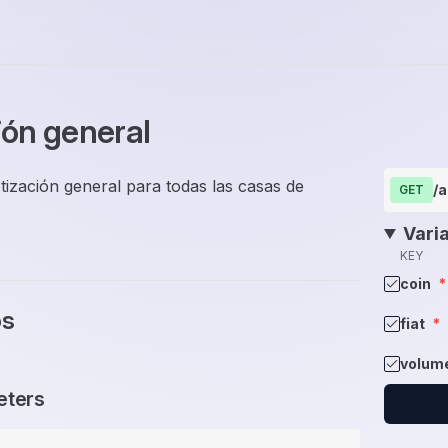
ión general
tización general para todas las casas de
/a
GET
Vari
KEY
coin
*
os
fiat
*
volum
eters