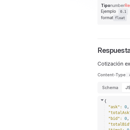
Tipo
number
Re
Ejemplo
0.1
format
float
Respuest
Cotización ex
Content-Type
Schema
J
{
"ask"
: 
0
,
"totalAsk
"bid"
: 
0
,
"totalBid