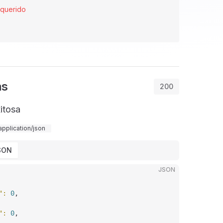
querido
as
200
itosa
application/json
SON
JSON
"
: 
0
,
"
: 
0
,