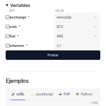
Variables
KEY
VALUE
exchange
*
mexcp2p
coin
*
BTC
fiat
*
ARS
volumen
*
Probar
Ejemplos
cURL
JavaScript
PHP
Python
cURL