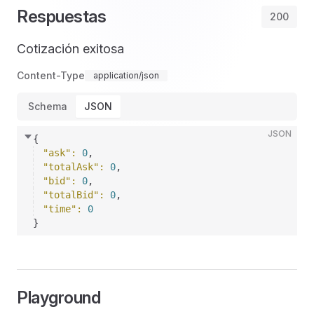
Respuestas
200
Cotización exitosa
Content-Type
application/json
Schema
JSON
JSON
{
"ask"
: 
0
,
"totalAsk"
: 
0
,
"bid"
: 
0
,
"totalBid"
: 
0
,
"time"
: 
0
}
Playground