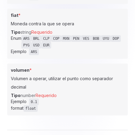
fiat
*
Moneda contra la que se opera
Tipo
string
Requerido
Enum
ARS
BRL
CLP
COP
MXN
PEN
VES
BOB
UYU
DOP
PYG
USD
EUR
Ejemplo
ARS
volumen
*
Volumen a operar, utilizar el punto como separador
decimal
Tipo
number
Requerido
Ejemplo
0.1
format
float