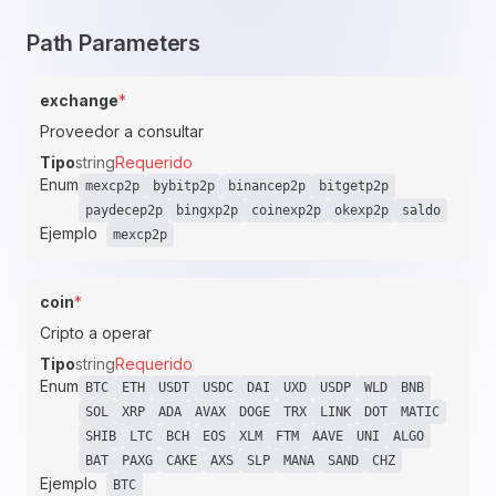
Path Parameters
exchange
*
Proveedor a consultar
Tipo
string
Requerido
Enum
mexcp2p
bybitp2p
binancep2p
bitgetp2p
paydecep2p
bingxp2p
coinexp2p
okexp2p
saldo
Ejemplo
mexcp2p
coin
*
Cripto a operar
Tipo
string
Requerido
Enum
BTC
ETH
USDT
USDC
DAI
UXD
USDP
WLD
BNB
SOL
XRP
ADA
AVAX
DOGE
TRX
LINK
DOT
MATIC
SHIB
LTC
BCH
EOS
XLM
FTM
AAVE
UNI
ALGO
BAT
PAXG
CAKE
AXS
SLP
MANA
SAND
CHZ
Ejemplo
BTC