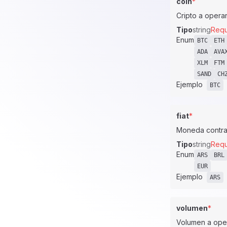
coin
*
Cripto a opera
Tipo
string
Requ
Enum
BTC
ETH
ADA
AVA
XLM
FTM
SAND
CH
Ejemplo
BTC
fiat
*
Moneda contra 
Tipo
string
Requ
Enum
ARS
BRL
EUR
Ejemplo
ARS
volumen
*
Volumen a oper