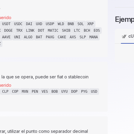
r
erido
Ejemp
USDT
USDC
DAI
UXD
USDP
WLD
BNB
SOL
XRP
X
DOGE
TRX
LINK
DOT
MATIC
SHIB
LTC
BCH
EOS
cU
AAVE
UNI
ALGO
BAT
PAXG
CAKE
AXS
SLP
MANA
Z
la que se opera, puede ser fiat o stablecoin
erido
CLP
COP
MXN
PEN
VES
BOB
UYU
DOP
PYG
USD
ar, utilizar el punto como separador decimal