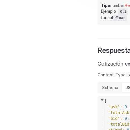
Tipo
number
Re
Ejemplo
0.1
format
float
Respuest
Cotización ex
Content-Type
Schema
J
{
"ask"
: 
0
,
"totalAsk
"bid"
: 
0
,
"totalBid