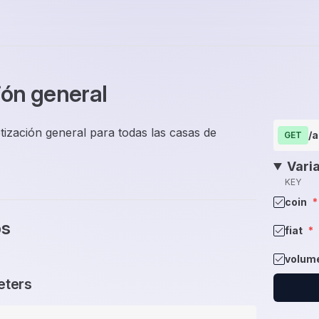
ión general
tización general para todas las casas de
/a
GET
Vari
KEY
coin
*
os
fiat
*
volum
eters