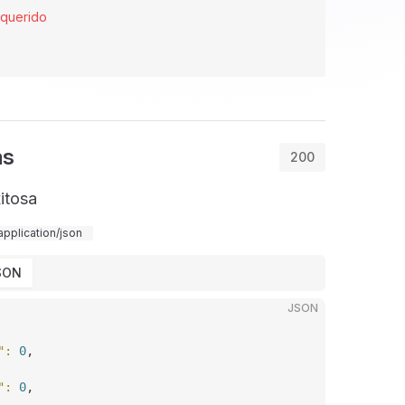
querido
as
200
itosa
application/json
SON
JSON
"
: 
0
,
"
: 
0
,