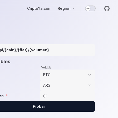
Main Navigation
CriptoYa.com
Región
pi/{coin}/{fiat}/{volumen}
ables
VALUE
BTC
ARS
en
*
Probar