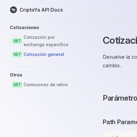
CriptoYa API Docs
Skip to content
Sidebar Navigation
Cotizaciones
Cotizac
Cotización por
GET
exchange específico
Cotización general
GET
Devuelve la co
cambio.
Otros
Comisiones de retiro
GET
Parámetr
Path Param